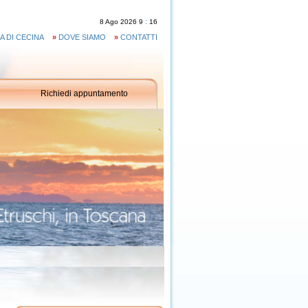
:
8
Ago
2026
9
16
A DI CECINA
»
DOVE SIAMO
»
CONTATTI
Richiedi appuntamento