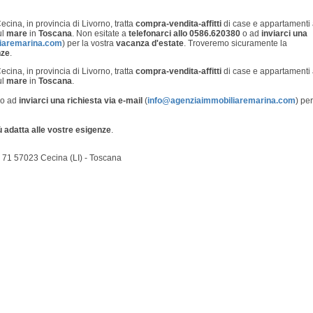
cina, in provincia di Livorno, tratta
compra-vendita-affitti
di case e appartamenti
ul
mare
in
Toscana
. Non esitate a
telefonarci allo 0586.620380
o ad
inviarci una
iaremarina.com
) per la vostra
vacanza d'estate
. Troveremo sicuramente la
nze
.
cina, in provincia di Livorno, tratta
compra-vendita-affitti
di case e appartamenti
ul
mare
in
Toscana
.
o ad
inviarci una richiesta via e-mail
(
info@agenziaimmobiliaremarina.com
) per
 adatta alle vostre esigenze
.
, 71 57023 Cecina (LI) - Toscana