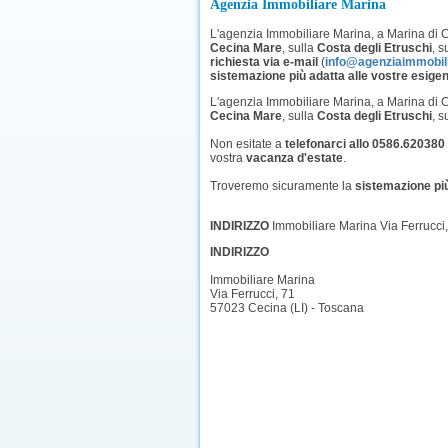
Agenzia Immobiliare Marina
L'agenzia Immobiliare Marina, a Marina di Ce
Cecina Mare
, sulla
Costa degli Etruschi
, s
richiesta via e-mail
(
info@agenziaimmobil
sistemazione più adatta alle vostre esige
L'agenzia Immobiliare Marina, a Marina di Ce
Cecina Mare
, sulla
Costa degli Etruschi
, s
Non esitate a
telefonarci allo 0586.620380
vostra
vacanza d'estate
.
Troveremo sicuramente la
sistemazione più
INDIRIZZO
Immobiliare Marina Via Ferrucci
INDIRIZZO
Immobiliare Marina
Via Ferrucci, 71
57023 Cecina (LI) - Toscana