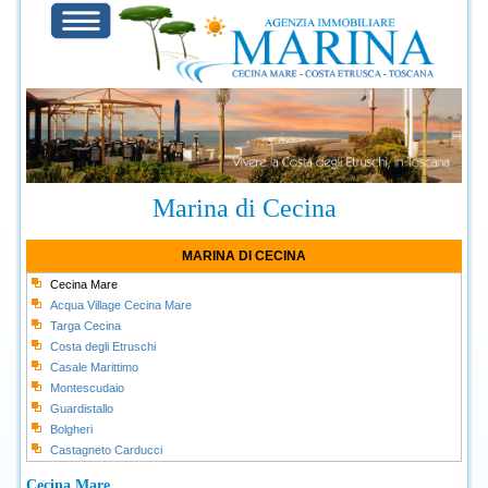
Marina di Cecina
MARINA DI CECINA
Cecina Mare
Acqua Village Cecina Mare
Targa Cecina
Costa degli Etruschi
Casale Marittimo
Montescudaio
Guardistallo
Bolgheri
Castagneto Carducci
Cecina Mare