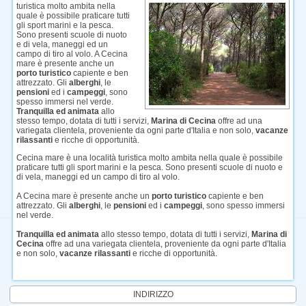
turistica molto ambita nella
quale è possibile praticare tutti
gli sport marini e la pesca.
Sono presenti scuole di nuoto
e di vela, maneggi ed un
campo di tiro al volo. A Cecina
mare è presente anche un
porto turistico
capiente e ben
attrezzato. Gli
alberghi
, le
pensioni
ed i
campeggi
, sono
spesso immersi nel verde.
Tranquilla ed animata
allo
stesso tempo, dotata di tutti i servizi,
Marina di Cecina
offre ad una
variegata clientela, proveniente da ogni parte d'Italia e non solo,
vacanze
rilassanti
e ricche di opportunità.
Cecina mare è una località turistica molto ambita nella quale è possibile
praticare tutti gli sport marini e la pesca. Sono presenti scuole di nuoto e
di vela, maneggi ed un campo di tiro al volo.
A Cecina mare è presente anche un
porto turistico
capiente e ben
attrezzato. Gli
alberghi
, le
pensioni
ed i
campeggi
, sono spesso immersi
nel verde.
Tranquilla ed animata
allo stesso tempo, dotata di tutti i servizi,
Marina di
Cecina
offre ad una variegata clientela, proveniente da ogni parte d'Italia
e non solo,
vacanze rilassanti
e ricche di opportunità.
INDIRIZZO