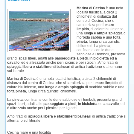
Marina di Cecina
è una nota
località turistica, a circa 2
chilometri di distanza dal
centro di Cecina, che si
caratterizza per il
mare
limpido
, di colore blu intenso,
una
lunga e ampia spiaggia
di
morbida sabbia e una
folta
pineta
, lunga circa quindici
chilometri. La
pineta
,
confinante con le dune
sabbiose e i tomboli, presenta
grandi spazi liberi, adatti alle
passeggiate a piedi
,
in bicicletta
ed
a
cavallo
, ed è attrezzata anche per i picnic e per i giochi. Ampi tratti di
spiaggia libera
e
stabilimenti balneari
di antica tradizione si alternano
sul litorale.
Marina di Cecina
è una nota località turistica, a circa 2 chilometri di
distanza dal centro di Cecina, che si caratterizza per il
mare limpido
, di
colore blu intenso, una
lunga e ampia spiaggia
di morbida sabbia e una
folta pineta
, lunga circa quindici chilometri.
La
pineta
, confinante con le dune sabbiose e i tomboli, presenta grandi
spazi liberi, adatti alle
passeggiate a piedi
,
in bicicletta
ed
a cavallo
, ed
è attrezzata anche per i picnic e per i giochi.
Ampi tratti di
spiaggia libera
e
stabilimenti balneari
di antica tradizione si
alternano sul litorale.
Cecina mare è una località