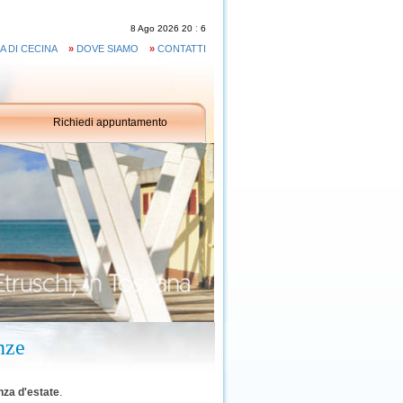
:
8
Ago
2026
20
6
A DI CECINA
»
DOVE SIAMO
»
CONTATTI
Richiedi appuntamento
nze
za d'estate
.