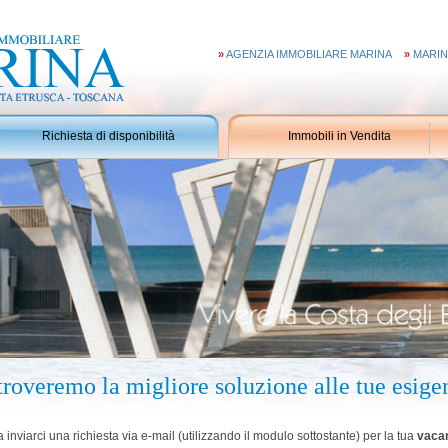
»
AGENZIA IMMOBILIARE MARINA
»
MARIN
Richiesta di disponibilità
Immobili in Vendita
, troveremo la migliore soluzione alle tue esige
 inviarci una richiesta via e-mail (utilizzando il modulo sottostante) per la tua
vacan