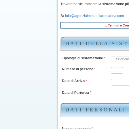
Troveremo sicuramente
la sistemazione più
A:
info@agenziaimmobiliaremarina.com
:: Termini e Con
D A T I D E L L A S I S T 
Tipologia di sistemazione
*
Numero di persone
*
Data di Arrivo
*
Data di Partenza
*
D A T I P E R S O N A L I
Nome e cognome
*