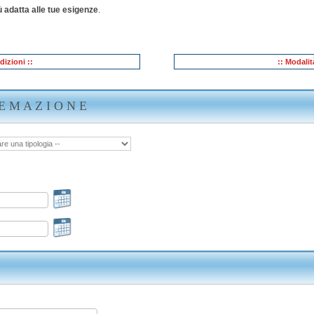
 adatta alle tue esigenze
.
dizioni ::
:: Modali
E M A Z I O N E