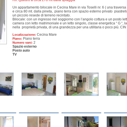
Rif: Quedro a circa 270 mt dalla spiaggia
Un appartamento bilocale in Cecina Mare in via Toselli nr. 6 ( una traversa 
e circa 80 mt. dalla pineta, piano terra con spazio esterno privato piastrel
un piccolo resede di terreno recintato.
Bilocale: con un ingresso nel soggiorno con l’angolo cottura e un posto l
camera con letto matrimoniale e un letto singolo, classe energetica “ G “, la
nella proprietà privata, di una grandezza per una utilitaria o poco più
Cecina Mare
Localizzazione:
Piano terra
Piano:
2
Numero vani:
Spazio esterno
Posto auto
TV