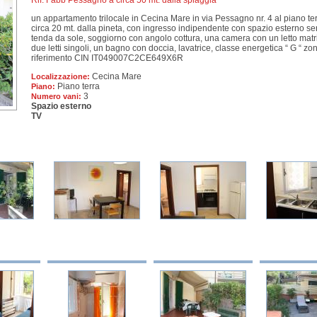
Rif: Fabb Pessagno a circa 50 mt. dalla spiaggia
un appartamento trilocale in Cecina Mare in via Pessagno nr. 4 al piano terr
circa 20 mt. dalla pineta, con ingresso indipendente con spazio esterno se
tenda da sole, soggiorno con angolo cottura, una camera con un letto matr
due letti singoli, un bagno con doccia, lavatrice, classe energetica “ G “ zona
riferimento CIN IT049007C2CE649X6R
Cecina Mare
Localizzazione:
Piano terra
Piano:
3
Numero vani:
Spazio esterno
TV