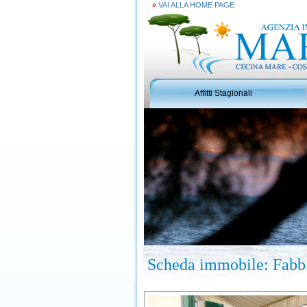
»
VAI ALLA HOME PAGE
Affitti Stagionali
Scheda immobile: Fabb P