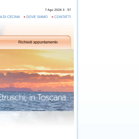
:
7
Ago
2026
3
57
A DI CECINA
»
DOVE SIAMO
»
CONTATTI
Richiedi appuntamento