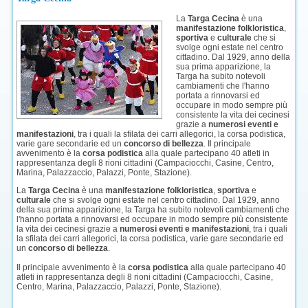
La
Targa Cecina
è una
manifestazione folkloristica
,
sportiva
e
culturale
che si
svolge ogni estate nel centro
cittadino. Dal 1929, anno della
sua prima apparizione, la
Targa ha subito notevoli
cambiamenti che l'hanno
portata a rinnovarsi ed
occupare in modo sempre più
consistente la vita dei cecinesi
grazie a
numerosi eventi e
manifestazioni
, tra i quali la sfilata dei carri allegorici, la corsa podistica,
varie gare secondarie ed un
concorso di bellezza
. Il principale
avvenimento è la
corsa podistica
alla quale partecipano 40 atleti in
rappresentanza degli 8 rioni cittadini (Campaciocchi, Casine, Centro,
Marina, Palazzaccio, Palazzi, Ponte, Stazione).
La
Targa Cecina
è una
manifestazione folkloristica
,
sportiva
e
culturale
che si svolge ogni estate nel centro cittadino. Dal 1929, anno
della sua prima apparizione, la Targa ha subito notevoli cambiamenti che
l'hanno portata a rinnovarsi ed occupare in modo sempre più consistente
la vita dei cecinesi grazie a
numerosi eventi e manifestazioni
, tra i quali
la sfilata dei carri allegorici, la corsa podistica, varie gare secondarie ed
un
concorso di bellezza
.
Il principale avvenimento è la
corsa podistica
alla quale partecipano 40
atleti in rappresentanza degli 8 rioni cittadini (Campaciocchi, Casine,
Centro, Marina, Palazzaccio, Palazzi, Ponte, Stazione).