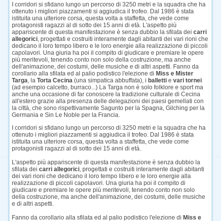
I corridori si sfidano lungo un percorso di 3250 metri e la squadra che ha
ottenuto i migliori piazzamenti si aggiudica il trofeo. Dal 1986 è stata
istituita una ulteriore corsa, questa volta a staffetta, che vede come
protagonisti ragazzi al di sotto dei 15 anni di età. L'aspetto più
appariscente di questa manifestazione è senza dubbio la sfilata dei
carri
allegorici
, progettati e costruiti interamente dagli abitanti dei vari rioni che
dedicano il loro tempo libero e le loro energie alla realizzazione di piccoli
capolavori. Una giuria ha poi il compito di giudicare e premiare le opere
più meritevoli, tenendo conto non solo della costruzione, ma anche
dell'animazione, dei costumi, delle musiche e di altri aspetti. Fanno da
corollario alla sfilata ed al palio podistico l'elezione di
Miss e Mister
Targa
, la
Torta Cecina
(una simpatica abbuffata), i
balletti
e
vari tornei
(ad esempio calcetto, burraco...) La Targa non è solo folklore e sport ma
anche una occasione di far conoscere la tradizione culturale di Cecina
all'estero grazie alla presenza delle delegazioni dei paesi gemellati con
la città, che sono rispettivamente Sagunto per la Spagna, Gilching per la
Germania e Sin Le Noble per la Francia.
I corridori si sfidano lungo un percorso di 3250 metri e la squadra che ha
ottenuto i migliori piazzamenti si aggiudica il trofeo. Dal 1986 è stata
istituita una ulteriore corsa, questa volta a staffetta, che vede come
protagonisti ragazzi al di sotto dei 15 anni di età.
L'aspetto più appariscente di questa manifestazione è senza dubbio la
sfilata dei
carri allegorici
, progettati e costruiti interamente dagli abitanti
dei vari rioni che dedicano il loro tempo libero e le loro energie alla
realizzazione di piccoli capolavori. Una giuria ha poi il compito di
giudicare e premiare le opere più meritevoli, tenendo conto non solo
della costruzione, ma anche dell'animazione, dei costumi, delle musiche
e di altri aspetti.
Fanno da corollario alla sfilata ed al palio podistico l'elezione di
Miss e