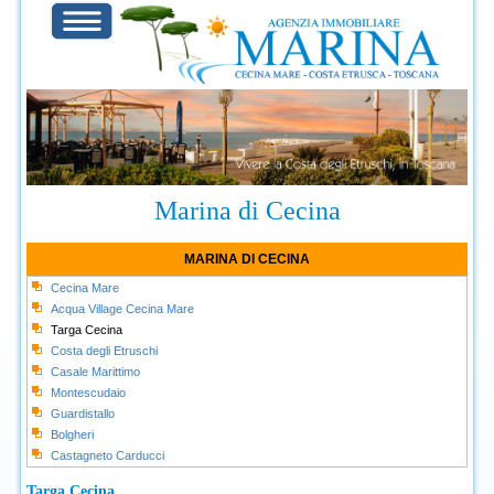
Marina di Cecina
MARINA DI CECINA
Cecina Mare
Acqua Village Cecina Mare
Targa Cecina
Costa degli Etruschi
Casale Marittimo
Montescudaio
Guardistallo
Bolgheri
Castagneto Carducci
Targa Cecina