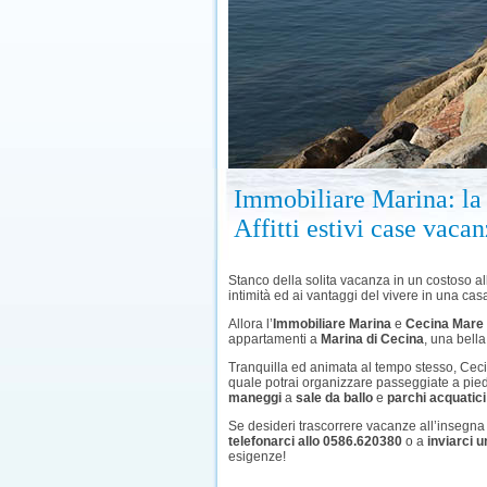
Immobiliare Marina: la
Affitti estivi case vaca
Stanco della solita vacanza in un costoso al
intimità ed ai vantaggi del vivere in una c
Allora l’
Immobiliare Marina
e
Cecina Mare
appartamenti a
Marina di Cecina
, una bella
Tranquilla ed animata al tempo stesso, Cec
quale potrai organizzare passeggiate a piedi,
maneggi
a
sale da ballo
e
parchi acquatici
Se desideri trascorrere vacanze all’insegna
telefonarci allo 0586.620380
o a
inviarci u
esigenze!