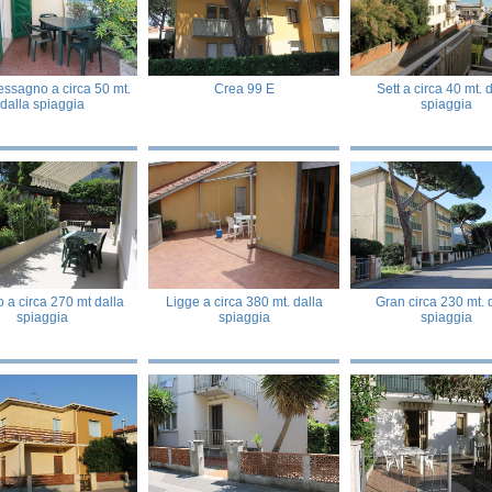
ssagno a circa 50 mt.
Crea 99 E
Sett a circa 40 mt. 
dalla spiaggia
spiaggia
 a circa 270 mt dalla
Ligge a circa 380 mt. dalla
Gran circa 230 mt. 
spiaggia
spiaggia
spiaggia