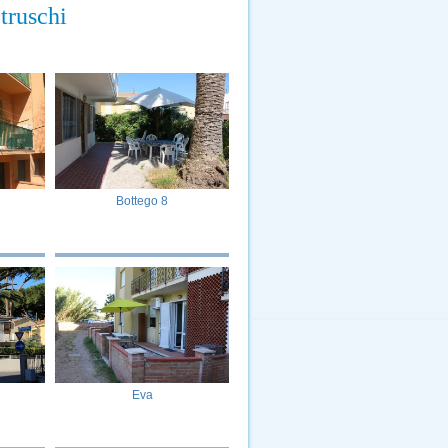
Etruschi
Bottego 8
Eva