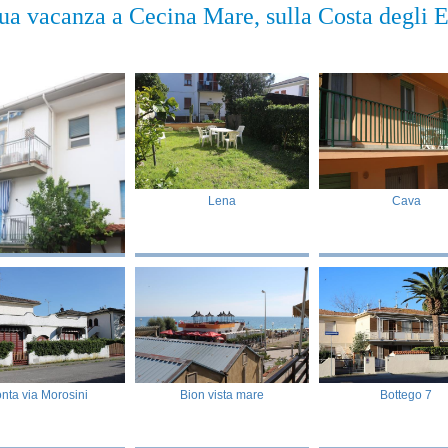
a tua vacanza a Cecina Mare, sulla Costa degli 
Lena
Cava
Mei
nta via Morosini
Bion vista mare
Bottego 7