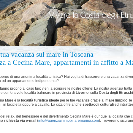
 tua vacanza sul mare in Toscana
nza a Cecina Mare, appartamenti in affitto a M
bergo di una anonima località turistica? Hai voglia di trascorrere una vacanza dive
asa od un appartamento indipendente?
fanno proprio al caso tuo: vieni a scoprire le nostre offerte! La nostra agenzia tratta
 e confortevole località balneare in provincia di
Livorno
, sulla
Costa degli Etruschi
ina Mare è la
località turistica ideale
per le tue vacanze grazie al
mare limpido
, l
 in bicicletta oppure a cavallo. La città offre anche
spettacoli culturali
ed
intratte
.
 del relax, del benessere e del divertimento Cecina Mare è dunque la località che c
na richiesta via e-mail
(
info@agenziaimmobiliaremarina.com
). Troveremo sicurame