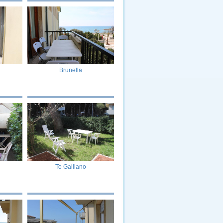
Brunella
To Galliano