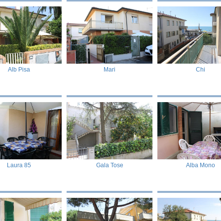
Mari
Alb Pisa
Chi
Laura 85
Gala Tose
Alba Mono