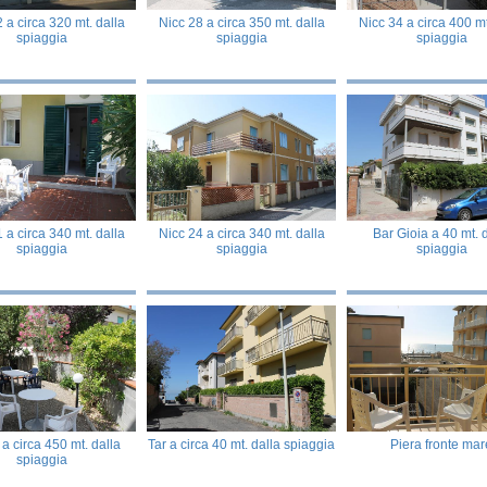
 a circa 320 mt. dalla
Nicc 28 a circa 350 mt. dalla
Nicc 34 a circa 400 mt
spiaggia
spiaggia
spiaggia
 a circa 340 mt. dalla
Nicc 24 a circa 340 mt. dalla
Bar Gioia a 40 mt. 
spiaggia
spiaggia
spiaggia
 a circa 450 mt. dalla
Tar a circa 40 mt. dalla spiaggia
Piera fronte mar
spiaggia